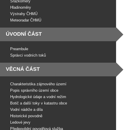
Srážkoměry
Hladinoměry
Výstrahy ČHMÚ
Meteoradar ČHMÚ
ÚVODNÍ ČÁST
Preambule
Správci vodních toků
VĚCNÁ ČÁST
Charakteristika zájmového území
Popis správního území obce
Hydrologické údaje a vodní režim
Botič a další toky v katastru obce
Vodní nádrže a díla
Historické povodně
Ledové jevy
Předpovědní povodňová služba